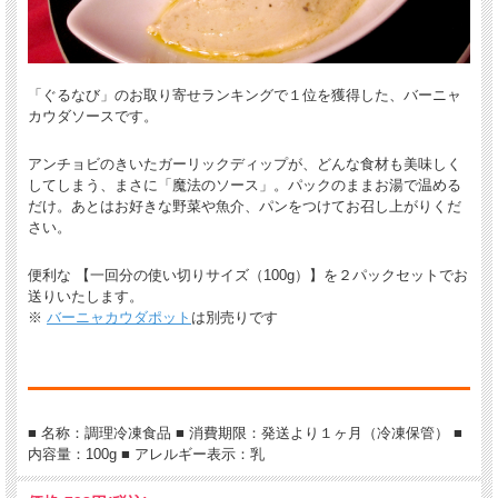
「ぐるなび」のお取り寄せランキングで１位を獲得した、バーニャ
カウダソースです。
アンチョビのきいたガーリックディップが、どんな食材も美味しく
してしまう、まさに「魔法のソース」。パックのままお湯で温める
だけ。あとはお好きな野菜や魚介、パンをつけてお召し上がりくだ
さい。
便利な 【一回分の使い切りサイズ（100g）】を２パックセットでお
送りいたします。
※
バーニャカウダポット
は別売りです
■ 名称：調理冷凍食品 ■ 消費期限：発送より１ヶ月（冷凍保管） ■
内容量：100g ■ アレルギー表示：乳