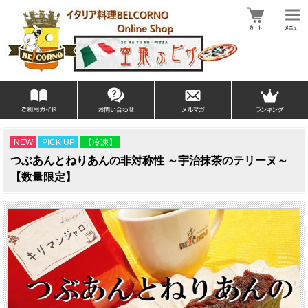
NEW
PICK UP
【冷凍】
つぶあんとねりあんの非対称性 ～宇治抹茶のテリーヌ～
【数量限定】