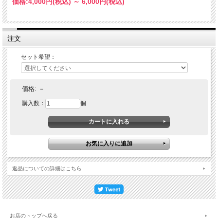
価格:
4,000円
(税込)
～
6,000円
(税込)
注文
当店で不定期に開催されている、「ご注文はうさぎですか？」（原作：Koi先生 /
芳文社）という漫画・アニメをテーマにしたオフ会「 #ベルコルノごちうさオフ」
でお出ししたデザートの通信販売です。
セット希望：
2025年の「千夜誕」で作ったデザート「つぶあんとねりあんの非対称性」は、原
作で名前だけが出てくる謎メニューです。
価格:
－
こちらを「もしかしたらこんな商品なんじゃないか？」と僕が想像して作ったイメ
ージデザートで、抹茶のテリーヌショコラの上に２種類のあんこをトッピングする
購入数：
個
甘味としてオリジナルアレンジしたものです。
思いのほか参加ゲストの反応がよく、「定番として食べたい」というお声も頂けま
した。その後店舗でも（あんこ抜きバージョンを）実装したところ人気メニューな
り、ついに今年のクリスマスメニューにも昇格致しました。
返品についての詳細はこちら
試行錯誤の末、数量限定ではありますが、通販商品としてリリースさせて頂きま
す。
お店のトップへ戻る