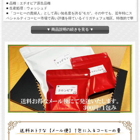
■ 品種：エチオピア原生品種
■ 生産処理：ウォッシュド
■ 「コーヒーの貴婦人」として高い知名度を誇る”モカ”。その中でも、近年特にス
ペシャルティコーヒー市場で高い評価を得ているイリガチェフェ地区。特徴的で華
やかなフレーバーと、甘さの伴った明るい酸味でアロマが心地よく持続します。
▼ 商品説明の続きを見る ▼