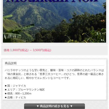
価格:1,800円(税込)
～
3,500円(税込)
商品説明
バニラやナッツのような甘い香気と、酸味・旨味・コクの調和のとれたバランスは
「味の黄金比」と称される「世界三大コーヒー」のひとつ。世界の超一級品と称さ
れるに相応しい、軽やかでエレガントなコーヒーです。
■ 国：ジャマイカ
■ エリア：ブルーマウンテン地区
■ 標高：800～1,200ｍ
■ 品種：ティピカ
■ 生産処理：フリーウォッシュド
▼ 商品説明の続きを見る ▼